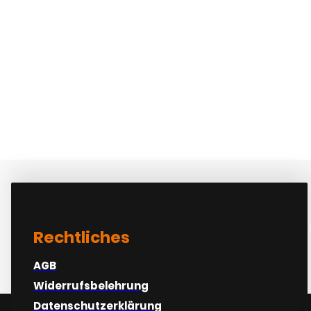
At varius vel phar
Rechtliches
AGB
Widerrufsbelehrung
Datenschutzerklärung