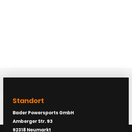
etra vel turpis
Standort
Bader Powersports GmbH
Amberger Str. 93
92318 Neumarkt