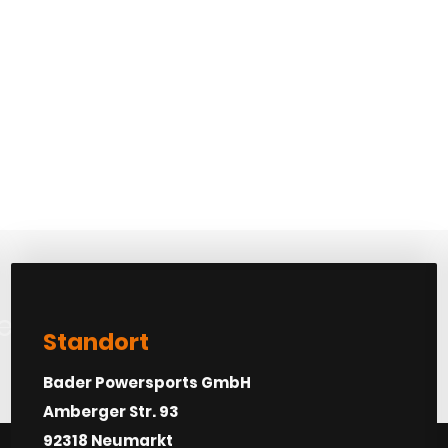
etra vel turpis
Standort
Bader Powersports GmbH
Amberger Str. 93
92318 Neumarkt