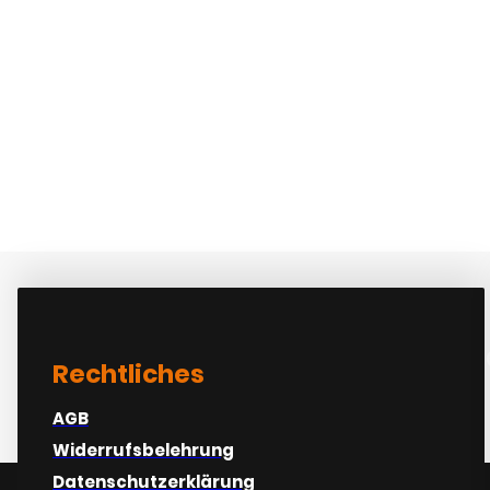
At varius vel phar
Rechtliches
AGB
Widerrufsbelehrung
Datenschutzerklärung