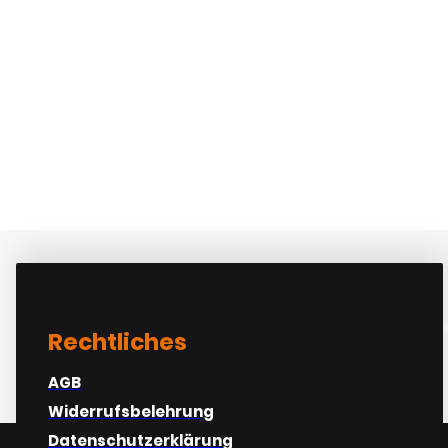
At varius vel phar
Rechtliches
AGB
Widerrufsbelehrung
Datenschutzerklärung