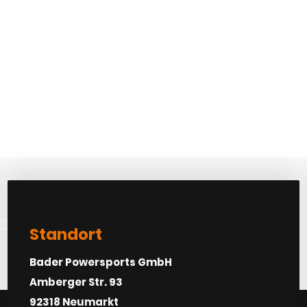
etra vel turpis
Standort
Bader Powersports GmbH
Amberger Str. 93
92318 Neumarkt