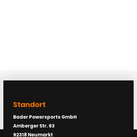
etra vel turpis
Standort
Bader Powersports GmbH
Amberger Str. 93
92318 Neumarkt