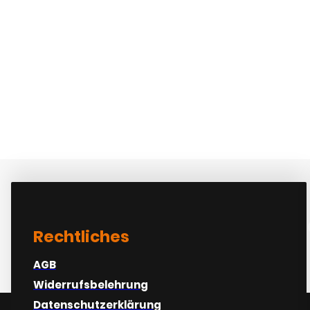
At varius vel phar
Rechtliches
AGB
Widerrufsbelehrung
Datenschutzerklärung